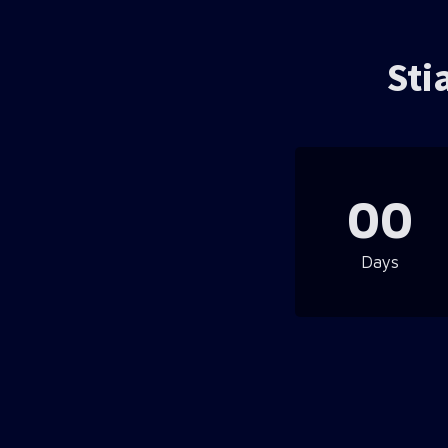
Sti
00
Days